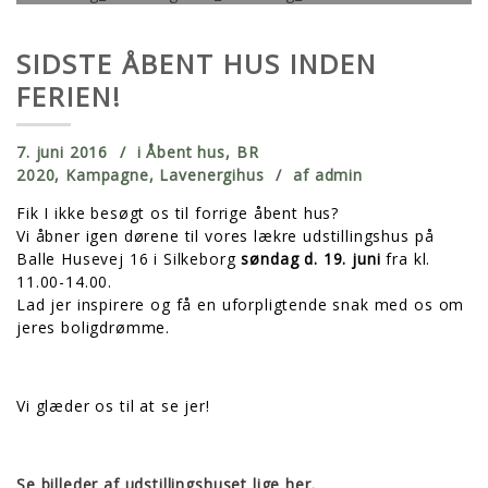
SIDSTE ÅBENT HUS INDEN
FERIEN!
7. juni 2016
i
Åbent hus
,
BR
2020
,
Kampagne
,
Lavenergihus
af
admin
Fik I ikke besøgt os til forrige åbent hus?
Vi åbner igen dørene til vores lækre udstillingshus på
Balle Husevej 16 i Silkeborg
søndag d. 19. juni
fra kl.
11.00-14.00.
Lad jer inspirere og få en uforpligtende snak med os om
jeres boligdrømme.
Vi glæder os til at se jer!
Se billeder af udstillingshuset lige her.