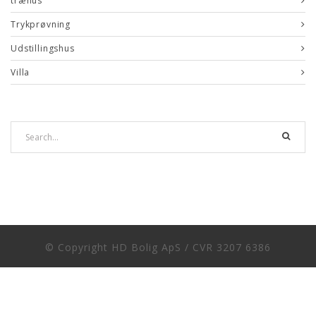
træhus
Trykprøvning
Udstillingshus
Villa
© Copyright HD Bolig ApS / CVR 3207 6386