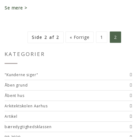
Se mere >
Side 2 af 2
« Forrige
1
2
KATEGORIER
"Kunderne siger"
Åben grund
Åbent hus
Arkitektskolen Aarhus
Artikel
bæredygtighedsklassen